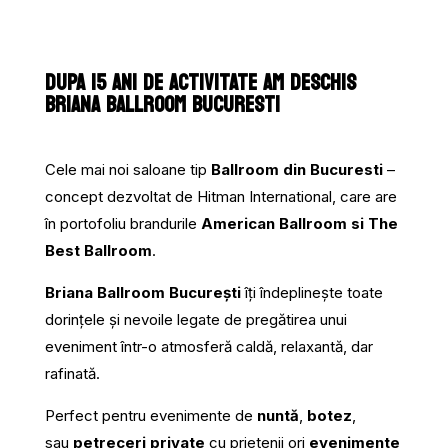
DUPA 15 ANI DE ACTIVITATE AM DESCHIS
BRIANA BALLROOM BUCURESTI
Cele mai noi saloane tip
Ballroom din Bucuresti
–
concept dezvoltat de Hitman International, care are
în portofoliu brandurile
American Ballroom si The
Best Ballroom
.
Briana Ballroom București
îţi îndeplineşte toate
dorinţele şi nevoile legate de pregătirea unui
eveniment într-o atmosferă caldă, relaxantă, dar
rafinată.
Perfect pentru evenimente de
nuntă
,
botez
,
sau
petreceri private
cu prietenii ori
evenimente